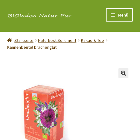
Zur
Zum
Menü
Navigation
Inhalt
springen
springen
Über uns
Startseite
Naturkost Sortiment
Kakao & Tee
Kannenbeutel Drachenglut
Shop
Öffnungszeiten
Kontakt
Impressum
Cookie-Richtlinie (EU)