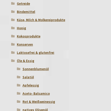
Getreide
Bindemittel
Käse, Milch & Molkereiprodukte
Honig
Kokosprodukte
Konserven
Laktosefrei & glutenfrei
Öle & Essig
Sonnenblumenöl
Salatöl
Apfelessig
Aceto- Balsamico
Rot & Weißweinessig
natives Olivenöl