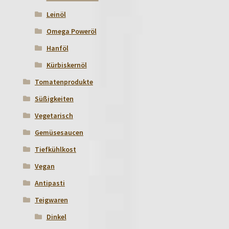
Leinöl
Omega Poweröl
Hanföl
Kürbiskernöl
Tomatenprodukte
Süßigkeiten
Vegetarisch
Gemüsesaucen
Tiefkühlkost
Vegan
Antipasti
Teigwaren
Dinkel