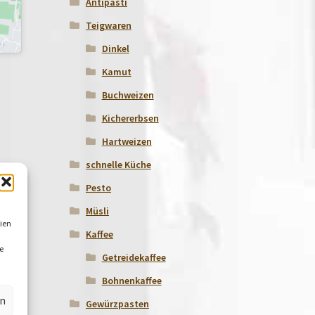
Antipasti
Teigwaren
Dinkel
Kamut
Buchweizen
Kichererbsen
Hartweizen
schnelle Küche
Pesto
Müsli
ien
Kaffee
e
Getreidekaffee
Bohnenkaffee
en
Gewürzpasten