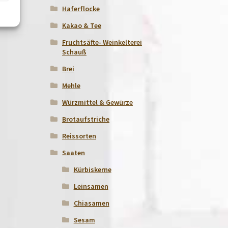
Haferflocke
Kakao & Tee
Fruchtsäfte- Weinkelterei
Schauß
Brei
Mehle
Würzmittel & Gewürze
Brotaufstriche
Reissorten
Saaten
Kürbiskerne
Leinsamen
Chiasamen
Sesam