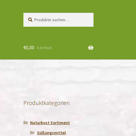
Suche
Suchen
nach:
€
0,00
0 Artikel
Produktkategorien
Naturkost Sortiment
Süßungsmittel