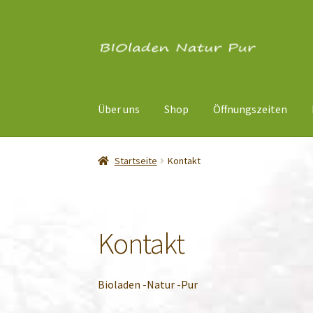
Zur
Zum
Navigation
Inhalt
springen
springen
Über uns
Shop
Öffnungszeiten
Startseite
Kontakt
Kontakt
Bioladen -Natur -Pur