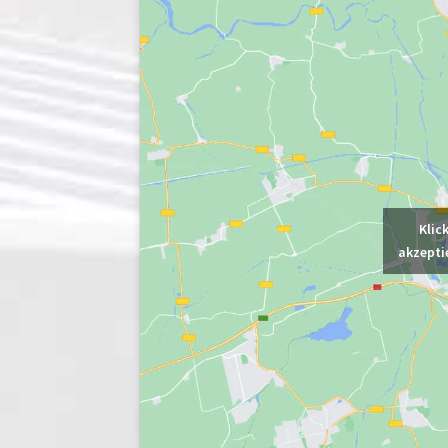
Klic
akzepti