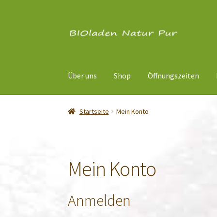
Zur
Zum
Navigation
Inhalt
springen
springen
Über uns
Shop
Öffnungszeiten
Startseite
Mein Konto
Mein Konto
Anmelden