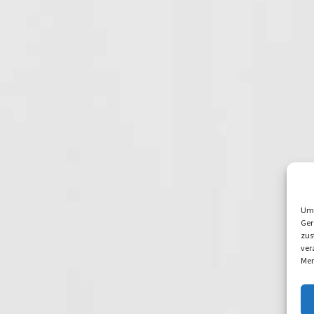
Um 
Ger
zus
ver
Mer