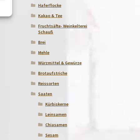
Haferflocke
Kakao & Tee
Fruchtsäfte- Weinkelterei
Schauß
Brei
Mehle
Würzmittel & Gewürze
Brotaufstriche
Reissorten
Saaten
Kürbiskerne
Leinsamen
Chiasamen
Sesam