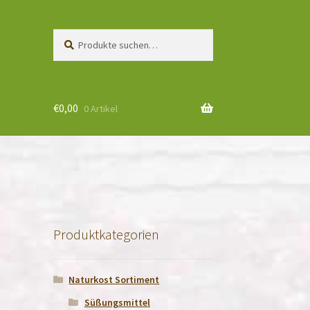
Suche
Suchen
nach:
€
0,00
0 Artikel
Produktkategorien
Naturkost Sortiment
Süßungsmittel