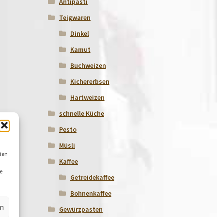
Antipasti
Teigwaren
Dinkel
Kamut
Buchweizen
Kichererbsen
Hartweizen
schnelle Küche
Pesto
Müsli
ien
Kaffee
e
Getreidekaffee
Bohnenkaffee
en
Gewürzpasten