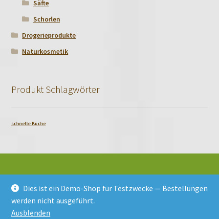
Säfte
Schorlen
Drogerieprodukte
Naturkosmetik
Produkt Schlagwörter
schnelle Küche
Dies ist ein Demo-Shop für Testzwecke — Bestellungen
© Bioladen Natur Pur 2026
werden nicht ausgeführt.
Datenschutzerklärung
Erstellt mit WooCommerce
.
Ausblenden