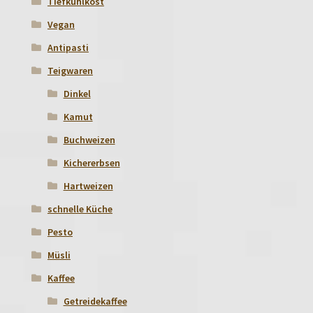
Tiefkühlkost
Vegan
Antipasti
Teigwaren
Dinkel
Kamut
Buchweizen
Kichererbsen
Hartweizen
schnelle Küche
Pesto
Müsli
Kaffee
Getreidekaffee