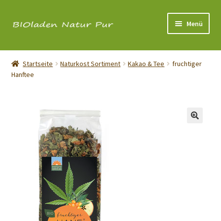
Zur
Zum
Menü
Navigation
Inhalt
springen
springen
Über uns
Startseite
Naturkost Sortiment
Kakao & Tee
fruchtiger
Hanftee
Shop
Öffnungszeiten
Kontakt
Impressum
Cookie-Richtlinie (EU)