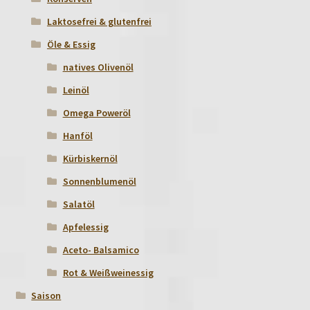
Laktosefrei & glutenfrei
Öle & Essig
natives Olivenöl
Leinöl
Omega Poweröl
Hanföl
Kürbiskernöl
Sonnenblumenöl
Salatöl
Apfelessig
Aceto- Balsamico
Rot & Weißweinessig
Saison