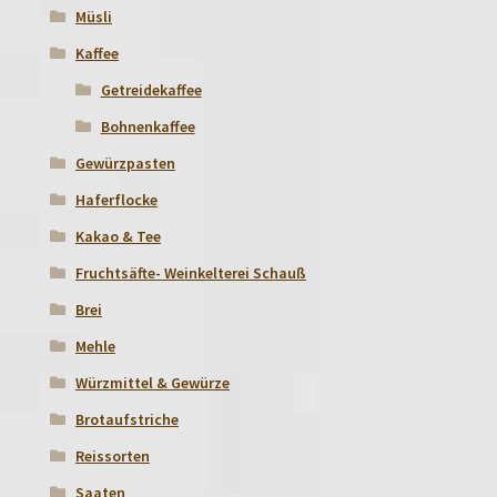
Müsli
Kaffee
Getreidekaffee
Bohnenkaffee
Gewürzpasten
Haferflocke
Kakao & Tee
Fruchtsäfte- Weinkelterei Schauß
Brei
Mehle
Würzmittel & Gewürze
Brotaufstriche
Reissorten
Saaten