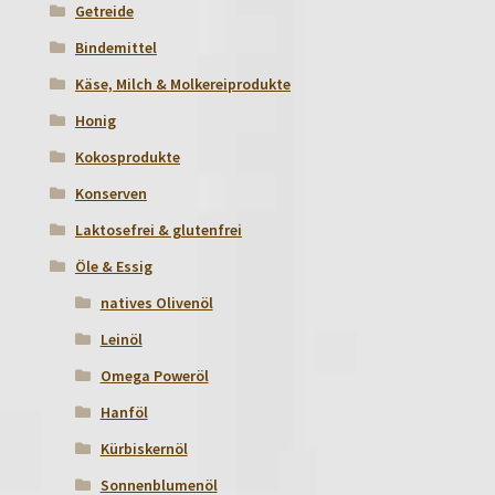
Getreide
Bindemittel
Käse, Milch & Molkereiprodukte
Honig
Kokosprodukte
Konserven
Laktosefrei & glutenfrei
Öle & Essig
natives Olivenöl
Leinöl
Omega Poweröl
Hanföl
Kürbiskernöl
Sonnenblumenöl