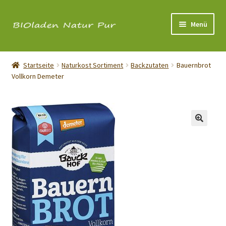
Zur
Zum
Menü
Navigation
Inhalt
springen
springen
Über uns
Startseite
Naturkost Sortiment
Backzutaten
Bauernbrot
Vollkorn Demeter
Shop
Öffnungszeiten
Kontakt
Impressum
Cookie-Richtlinie (EU)